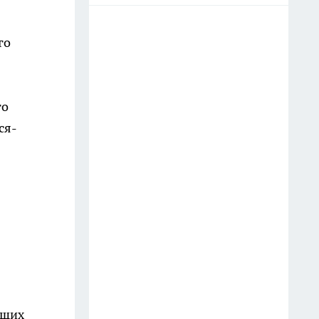
го
го
ся-
ящих