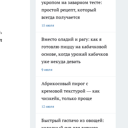
укропом на заварном тесте:
простой рецепт, который
всегда получается
15 июля
,
Вместо оладий и рагу: как я
л
готовлю пиццу на кабачковой
основе, когда урожай кабачков
уже некуда девать
9 июля
Абрикосовый пирог с
кремовой текстурой — как
чизкейк, только проще
12 июля
Быстрый гаспачо из овощей:
холодный суп для летнего