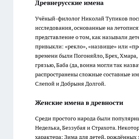
Древнерусские имена
Учёный-филолог Николай Тупиков посв
исследования, основанные на летописях
представление о том, как называли дете
привыкли: «рекло», «назвище» или «п
времени были Погоняйло, Брех, Хмара,
грязью, Баба (да, воина могли так назв
распространены сложные составные име
Слепой и Добрыня Долгой.
Женские имена в древности
Среди простого народа были популярны
Неделька, Беззубая и Страхота. Некот
характера: Зима для детей, рождённых