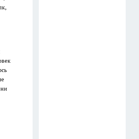
лк,
и
овек
ось
ие
они