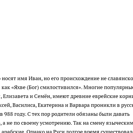
 носят имя Иван, но его происхождение не славянско
 как «Яхве (Бог) смилостивился». Многие популярны
, Елизавета и Семён, имеют древние еврейские корн
сей, Василиса, Екатерина и Варвара проникли в рус
в 988 году. С тех пор родители обязаны были давать
 а не по своему усмотрению. Так на смену язычески
 арабские. Однако на Руси долгое время существовал