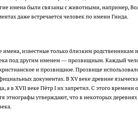
гие имена были связаны с животными, например, Во
ментах даже встречается человек по имени Гнида.
е имена, известные только близким родственникам 
овека под другим именем — прозвищным. Каждый чел
охристианское и прозвищное. Прозвище использовал
официальных документах. В XV веке древние языческ
 а в XVII веке Пётр I их запретил. С этого времени 
тя этнографы утверждают, что в некоторых деревнях
века.