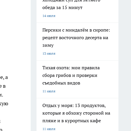
обеда за 15 минут
14 июля
Персики с миндалём в сиропе:
рецепт восточного десерта на
зиму
13 июля
Тихая охота: мои правила
сбора грибов и проверки
е, а
съедобных видов
е в
11 июля
и.
скую
Отдых у моря: 13 продуктов,
которые я обхожу стороной на
пляже и в курортных кафе
м
о
11 июля