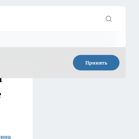
Принять
а
е
лина