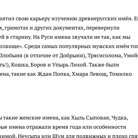
ятил свою карьеру изучению древнерусских имён. Е
, грамотах и других документах, перевернули
й в старину. На Руси имена звучали не так, как мы
розвище». Среди самых популярных мужских имён то
 Злобыня (в отличие от Добрыни), Трясисолома, Умой
ать!), Кошка, Боров и Упырь Лихой. Также были
на, такие как Ждан Попка, Хмара Левощ, Томилко
 такие женские имена, как Хыль Сыповая, Чудка,
орые имена отражали время года или особенности
 зимой, Неусыпа или Шум для подвижных и плохо сп