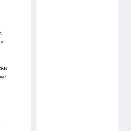
м
ли
ски
иже