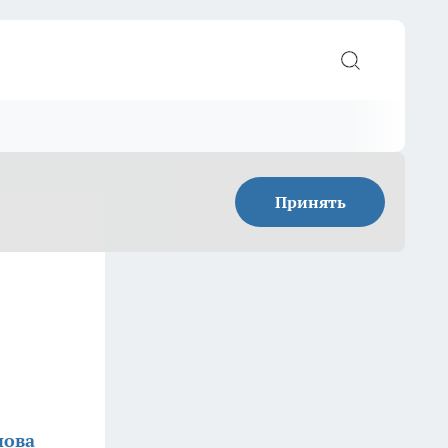
Принять
нова