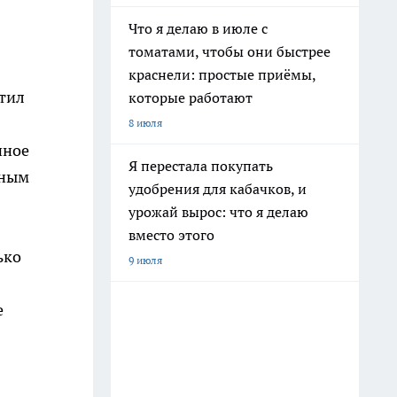
Что я делаю в июле с
томатами, чтобы они быстрее
краснели: простые приёмы,
стил
которые работают
8 июля
нное
Я перестала покупать
рным
удобрения для кабачков, и
урожай вырос: что я делаю
вместо этого
ько
9 июля
е