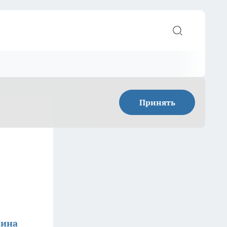
Принять
лина