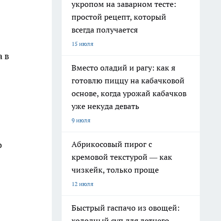
укропом на заварном тесте:
простой рецепт, который
всегда получается
15 июля
а в
Вместо оладий и рагу: как я
готовлю пиццу на кабачковой
основе, когда урожай кабачков
уже некуда девать
9 июля
Абрикосовый пирог с
о
кремовой текстурой — как
чизкейк, только проще
12 июля
Быстрый гаспачо из овощей:
холодный суп для летнего