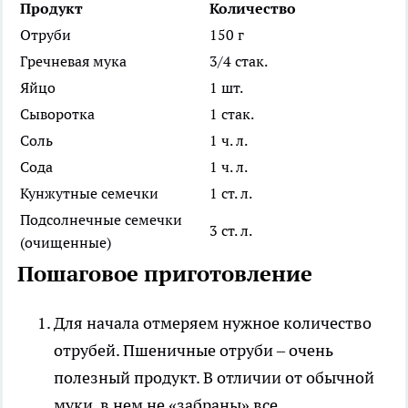
Продукт
Количество
Отруби
150 г
Гречневая мука
3/4 стак.
Яйцо
1 шт.
Сыворотка
1 стак.
Соль
1 ч. л.
Сода
1 ч. л.
Кунжутные семечки
1 ст. л.
Подсолнечные семечки
3 ст. л.
(очищенные)
Пошаговое приготовление
Для начала отмеряем нужное количество
отрубей. Пшеничные отруби – очень
полезный продукт. В отличии от обычной
муки, в нем не «забраны» все