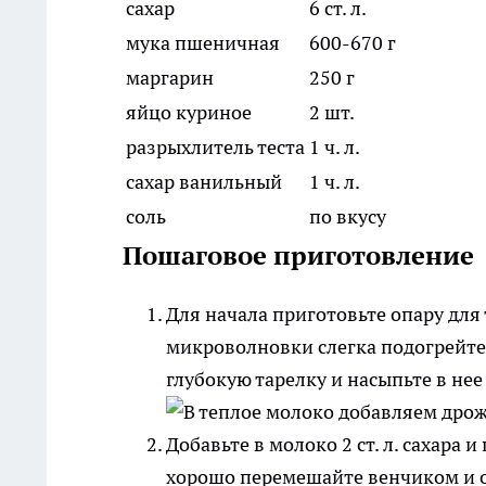
сахар
6 ст. л.
мука пшеничная
600-670 г
маргарин
250 г
яйцо куриное
2 шт.
разрыхлитель теста
1 ч. л.
сахар ванильный
1 ч. л.
соль
по вкусу
Пошаговое приготовление
Для начала приготовьте опару для 
микроволновки слегка подогрейте 
глубокую тарелку и насыпьте в нее 
Добавьте в молоко 2 ст. л. сахара 
хорошо перемешайте венчиком и о