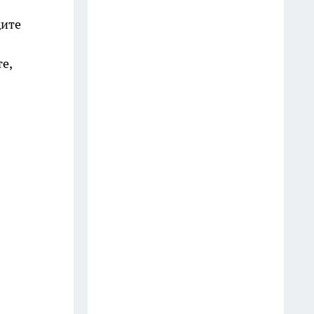
дите
е,