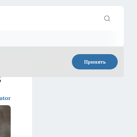
Принять
;
ator