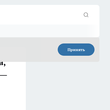
Принять
а,
 —