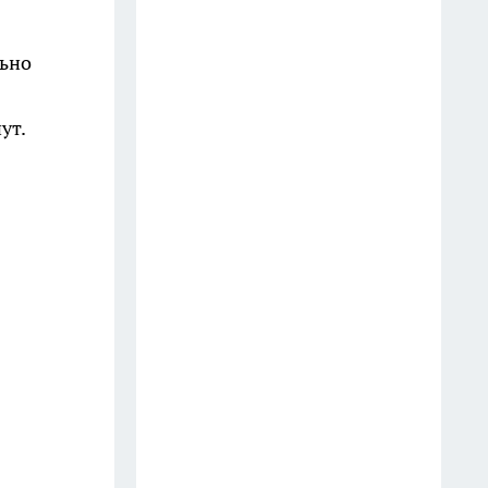
льно
ут.