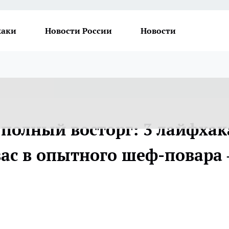
хаки
Новости России
Новости
а полный восторг: 3 лайфхак
вас в опытного шеф-повара